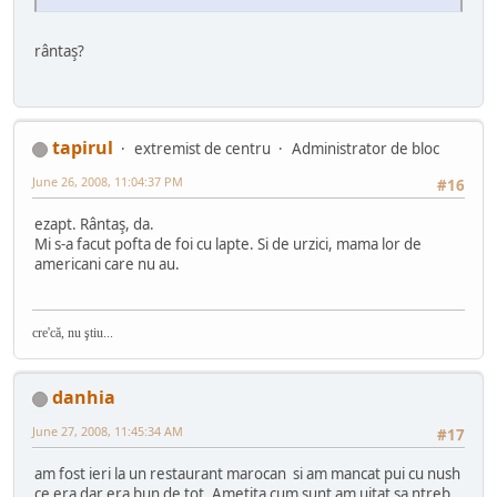
rântaş?
tapirul
extremist de centru
Administrator de bloc
June 26, 2008, 11:04:37 PM
#16
ezapt. Rântaş, da.
Mi s-a facut pofta de foi cu lapte. Si de urzici, mama lor de
americani care nu au.
cre'că, nu ştiu...
danhia
June 27, 2008, 11:45:34 AM
#17
am fost ieri la un restaurant marocan si am mancat pui cu nush
ce era dar era bun de tot. Ametita cum sunt am uitat sa ntreb