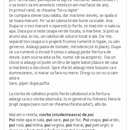
o sa incerc sa imi amintesc reteta (n-am mai facut de ani).
In primul rand, se cheama "foi cu lapte"
Se cumpara stevie (sau salata, dar mai bine stevie), se spala si
se toaca marunt. Po' sa iei cateva brate bune ca scade. Asa.
Dupa ce o toci marunt o oparesti (o fierbi, ce mai) intr-o oala cu
apa. Daca pui si niste ceapa verde tocata, si mai bine. Si poti sa
arunci asa, la risc, un catelus de usturoi tocat si ala. Da' mic.
separat toci ceapa si o prajesti frumos rumenit in tigaie, cu ulei
generos. Adaugi pasta de tomate, mirodenii (ce iti place). Dupa
ce s-a rumenit si inrosit frumos o adaugi peste fiertura de
stevie. (cam scursa asta sa fie, numa' cat sa acopere). Dai un
clocot si adaugi
cel putin
un litru de lapte batut (daca e de casa
si mai bine) si dai clocot. Spre sfarist adaugi niste busuioc ca e
dumnezeiesc, si marar ca fara nu mere. Dregi cu un ou si cam
asta e.
Sare, piper dupa pofta.
La ciorba de caltabos practic fierbi caltabosul si la fiertura
adaugi ca la o ciorba obisnuita. Io in general nu folosesc faina la
prajit ceapa (oare cum se cheama chestia asta?), altii da.
Mai am o reteta,
ciorba (studenteasca) de
pui
.
Pui
niste apa in oala,
pui
sare,
pui
pe foc.
Pui
ceapa,
pui
ardei,
pui
rosii,
pui
telina,
pui
vegeta,
pui
marar,
pui
patrunjel, si