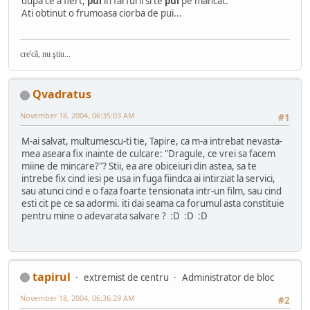
dupa ce a fiert,
pui
in farfurii si te
pui
pe mancat.
Ati obtinut o frumoasa ciorba de pui...
cre'că, nu ştiu...
Qvadratus
November 18, 2004, 06:35:03 AM
#1
M-ai salvat, multumescu-ti tie, Tapire, ca m-a intrebat nevasta-
mea aseara fix inainte de culcare: "Dragule, ce vrei sa facem
miine de mincare?"? Stii, ea are obiceiuri din astea, sa te
intrebe fix cind iesi pe usa in fuga fiindca ai intirziat la servici,
sau atunci cind e o faza foarte tensionata intr-un film, sau cind
esti cit pe ce sa adormi. iti dai seama ca forumul asta constituie
pentru mine o adevarata salvare ? :D :D :D
tapirul
extremist de centru
Administrator de bloc
November 18, 2004, 06:36:29 AM
#2