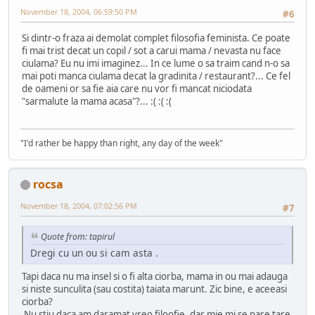
November 18, 2004, 06:59:50 PM
#6
Si dintr-o fraza ai demolat complet filosofia feminista. Ce poate
fi mai trist decat un copil / sot a carui mama / nevasta nu face
ciulama? Eu nu imi imaginez... In ce lume o sa traim cand n-o sa
mai poti manca ciulama decat la gradinita / restaurant?... Ce fel
de oameni or sa fie aia care nu vor fi mancat niciodata
"sarmalute la mama acasa"?... :( :( :(
"I'd rather be happy than right, any day of the week"
rocsa
November 18, 2004, 07:02:56 PM
#7
Quote from: tapirul
Dregi cu un ou si cam asta .
Tapi daca nu ma insel si o fi alta ciorba, mama in ou mai adauga
si niste sunculita (sau costita) taiata marunt. Zic bine, e aceeasi
ciorba?
Nu stiu daca am daramat vreo filoofie, dar mie mi se pare tare