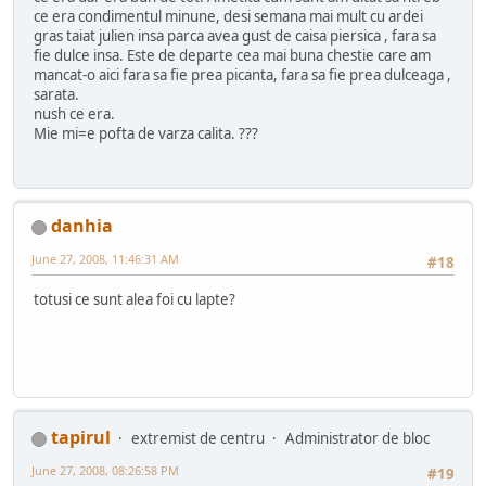
ce era condimentul minune, desi semana mai mult cu ardei
gras taiat julien insa parca avea gust de caisa piersica , fara sa
fie dulce insa. Este de departe cea mai buna chestie care am
mancat-o aici fara sa fie prea picanta, fara sa fie prea dulceaga ,
sarata.
nush ce era.
Mie mi=e pofta de varza calita. ???
danhia
June 27, 2008, 11:46:31 AM
#18
totusi ce sunt alea foi cu lapte?
tapirul
extremist de centru
Administrator de bloc
June 27, 2008, 08:26:58 PM
#19