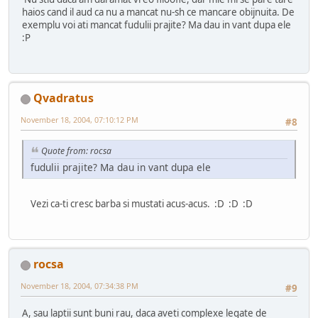
haios cand il aud ca nu a mancat nu-sh ce mancare obijnuita. De
exemplu voi ati mancat fudulii prajite? Ma dau in vant dupa ele
:P
Qvadratus
November 18, 2004, 07:10:12 PM
#8
Quote from: rocsa
fudulii prajite? Ma dau in vant dupa ele
Vezi ca-ti cresc barba si mustati acus-acus. :D :D :D
rocsa
November 18, 2004, 07:34:38 PM
#9
A, sau laptii sunt buni rau, daca aveti complexe legate de