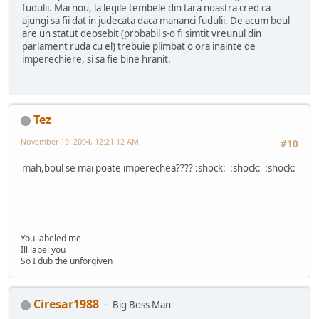
fudulii. Mai nou, la legile tembele din tara noastra cred ca
ajungi sa fii dat in judecata daca mananci fudulii. De acum boul
are un statut deosebit (probabil s-o fi simtit vreunul din
parlament ruda cu el) trebuie plimbat o ora inainte de
imperechiere, si sa fie bine hranit.
Tez
November 19, 2004, 12:21:12 AM
#10
mah,boul se mai poate imperechea???? :shock: :shock: :shock:
You labeled me
Ill label you
So I dub the unforgiven
Ciresar1988
Big Boss Man