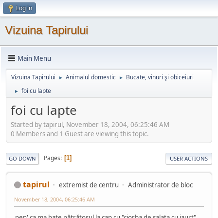
Log in
Vizuina Tapirului
Main Menu
Vizuina Tapirului
Animalul domestic
Bucate, vinuri şi obiceiuri
►
►
foi cu lapte
►
foi cu lapte
Started by tapirul, November 18, 2004, 06:25:46 AM
0 Members and 1 Guest are viewing this topic.
Pages
1
GO DOWN
USER ACTIONS
tapirul
extremist de centru
Administrator de bloc
November 18, 2004, 06:25:46 AM
pen' ca ma bate pătrăţosul la cap cu "ciorba de salata cu iaurt",