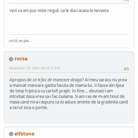
vezi ca am pus niste reguli, sa le duci acasa la nevasta
cre'că, nu ştiu...
rocsa
November 18, 2004, 04:24:27 PM
#5
Apropos de
ce-ti fac de mancare draga?
Al meu saracu nu prea
a mancat mancare gatita facuta de mama lui. Ii facea din lipsa
de timp friptura cu cartofi prajiti. In fine... deunazi l-am
intrebat daca vrea sa-i fac ciulama. Si am ras de m-am tinut de
masa cand mi-a raspuns ca isi aduce aminte de la gradinita cand
a cerut inca o portie.
elfstone