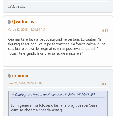
cre'că, nu ştiu...
Qvadratus
March 12, 2008, 11:00:35 PM
#14
Cea mai tare faza a fost odata cind ne certam. Eu cautam (la
figurat) sa arunc cu ceva pe fereastra si ea foarte calma, dupa
ce a luat o pauza de respiratie, mi-a spus ceva de genul : "-
Totusi, te-ai gindit la ce vrei sa fac de mincare ?".
mianna
June 26, 2008, 09:30:51 PM
#15
Quote from: tapirul on November 18, 2004, 06:25:46 AM
Io in general nu folosesc faina la prajit ceapa (oare
cum se cheama chestia asta?)