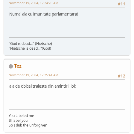
November 19, 2004, 12:24:28 AM
#11
Numa' ala cu imunitate parlamentara!
"God is dead..." (Nietsche)
"Nietsche is dead..."(God)
Tez
November 19, 2004, 12:25:41 AM
#12
ala de obicei traieste din amintiri :lol:
You labeled me
Ill label you
So I dub the unforgiven