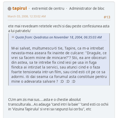
tapirul
extremist de centru
Administrator de bloc
March 03, 2008, 12:33:02 AM
#13
ete mai revedeam retetele vechi si dau peste confesiunea asta
a lui patratelu'
Quote from: Qvadratus on November 18, 2004, 06:35:03 AM
M-ai salvat, multumescu-ti tie, Tapire, ca m-a intrebat
nevasta-mea aseara fix inainte de culcare: "Dragule, ce
vrei sa facem miine de mincare?"? Stii, ea are obiceiuri
din astea, sa te intrebe fix cind iesi pe usa in fuga
fiindca ai intirziat la servici, sau atunci cind e o faza
foarte tensionata intr-un film, sau cind esti cit pe ce sa
adormi. iti dai seama ca forumul asta constituie pentru
mine o adevarata salvare ? :D :D :D
CUm am zis mai sus....asta e o chestie absolut
transculturala...As adauga "cand intri la baie" "cand esti co ochii
in 'Vizuina Tapirului' si vrei sa raspunzi lui cerbu", etc