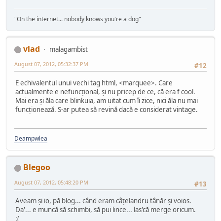
"On the internet... nobody knows you're a dog"
vlad
malagambist
August 07, 2012, 05:32:37 PM
#12
E echivalentul unui vechi tag html, <marquee>. Care
actualmente e nefuncțional, și nu pricep de ce, că era f cool.
Mai era și ăla care blinkuia, am uitat cum îi zice, nici ăla nu mai
funcționează. S-ar putea să revină dacă e considerat vintage.
Deampwlea
Blegoo
August 07, 2012, 05:48:20 PM
#13
Aveam și io, pă blog... când eram câțelandru tânăr și voios.
Da'... e muncă să schimbi, să pui lince... las'că merge oricum.
:(