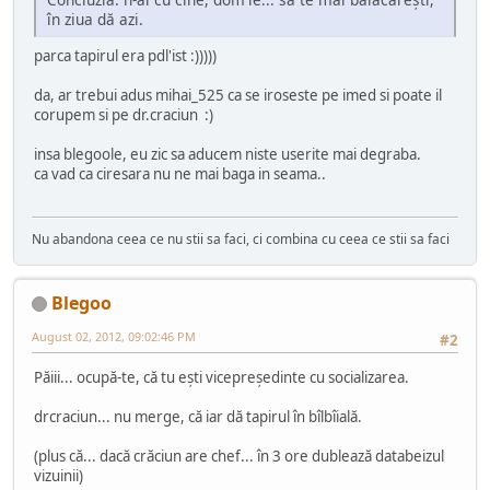
în ziua dă azi.
parca tapirul era pdl'ist :)))))
da, ar trebui adus mihai_525 ca se iroseste pe imed si poate il
corupem si pe dr.craciun :)
insa blegoole, eu zic sa aducem niste userite mai degraba.
ca vad ca ciresara nu ne mai baga in seama..
Nu abandona ceea ce nu stii sa faci, ci combina cu ceea ce stii sa faci
Blegoo
August 02, 2012, 09:02:46 PM
#2
Păiii... ocupă-te, că tu ești vicepreședinte cu socializarea.
drcraciun... nu merge, că iar dă tapirul în bîlbîială.
(plus că... dacă crăciun are chef... în 3 ore dublează databeizul
vizuinii)