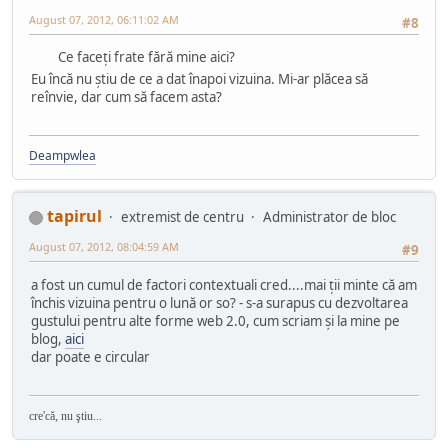
August 07, 2012, 06:11:02 AM
#8
Ce faceți frate fără mine aici?
Eu încă nu știu de ce a dat înapoi vizuina. Mi-ar plăcea să
reînvie, dar cum să facem asta?
Deampwlea
tapirul
extremist de centru
Administrator de bloc
August 07, 2012, 08:04:59 AM
#9
a fost un cumul de factori contextuali cred....mai ții minte că am
închis vizuina pentru o lună or so? - s-a surapus cu dezvoltarea
gustului pentru alte forme web 2.0, cum scriam și la mine pe
blog,
aici
dar poate e circular
cre'că, nu ştiu...