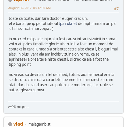
August 06, 2012, 08:12:50 AM
#7
toate ca toate, dar fara doctor eugen craciun.
el e banat pe ip pe tot site-ul
tpairul.net
de fapt. mai am un pic
si banez toata norvegia :-)
io nu cred ca lipa de injurat a fost cauza intrarii vizuinii in coma -
voi n-ati prins timpii de glorie ai vizuinii. a fost un moment de
context in care lumea s-a orientat catre alte chestii, bloguri mai
ales. in plus, vara aia am inchis vizuina o vreme, ca se
aprinsesera prea tare niste chestii, si cred ca aia a fost the
tipping point
nu vreau sa devina un fel de imed, totusi. aici farmecul era ca
se discuta, chiar daca cu urlete. pe imed se mircuieste si cam
atat. dar da, cand userii au putere de moderare, lucrurile se
autoregleaza cumva
cre'că, nu ştiu...
vlad
malagambist