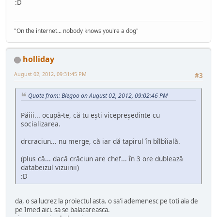
:D
"On the internet... nobody knows you're a dog"
holliday
August 02, 2012, 09:31:45 PM
#3
Quote from: Blegoo on August 02, 2012, 09:02:46 PM
Păiii... ocupă-te, că tu ești vicepreședinte cu
socializarea.
drcraciun... nu merge, că iar dă tapirul în bîlbîială.
(plus că... dacă crăciun are chef... în 3 ore dublează
databeizul vizuinii)
:D
da, o sa lucrez la proiectul asta. o sa'i ademenesc pe toti aia de
pe Imed aici. sa se balacareasca.