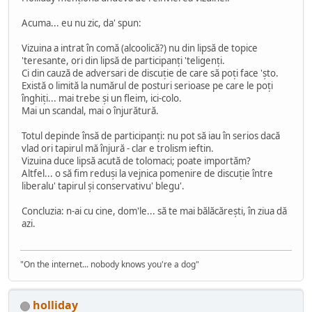
Acuma... eu nu zic, da' spun:
Vizuina a intrat în comă (alcoolică?) nu din lipsă de topice
'teresante, ori din lipsă de participanți 'teligenți.
Ci din cauză de adversari de discuție de care să poți face 'șto.
Există o limită la numărul de posturi serioase pe care le poți
înghiți... mai trebe și un fleim, ici-colo.
Mai un scandal, mai o înjurătură.
Totul depinde însă de participanți: nu pot să iau în serios dacă
vlad ori tapirul mă înjură - clar e trolism ieftin.
Vizuina duce lipsă acută de tolomaci; poate importăm?
Altfel... o să fim reduși la vejnica pomenire de discuție între
liberalu' tapirul și conservativu' blegu'.
Concluzia: n-ai cu cine, dom'le... să te mai bălăcărești, în ziua dă
azi.
"On the internet... nobody knows you're a dog"
holliday