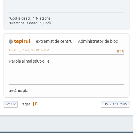
"God is dead..." (Nietsche)
"Nietsche is dead..."(God)
tapirul
extremist de centru
Administrator de bloc
April 03, 2022, 06:19:52 PM
#16
Parola ai mai știut-o :-)
cre'că, nu ştiu...
Pages
1
GO UP
USER ACTIONS