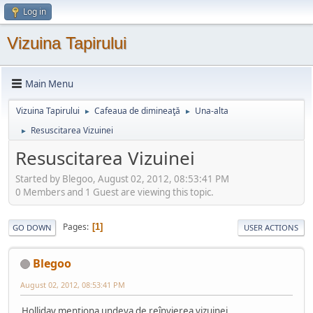
Log in
Vizuina Tapirului
Main Menu
Vizuina Tapirului
Cafeaua de dimineaţă
Una-alta
►
►
Resuscitarea Vizuinei
►
Resuscitarea Vizuinei
Started by Blegoo, August 02, 2012, 08:53:41 PM
0 Members and 1 Guest are viewing this topic.
Pages
1
GO DOWN
USER ACTIONS
Blegoo
August 02, 2012, 08:53:41 PM
Holliday menționa undeva de reînvierea vizuinei.