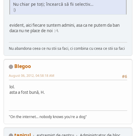
Nu chiar pe toți; încearcă să fii selectiv...
:)
evident, aici fiecare suntem admini, asa ca ne putem da ban
daca nu ne place de noi :-\
Nu abandona ceea ce nu stii sa faci, ci combina cu ceea ce stii sa faci
Blegoo
August 06, 2012, 04:58:18 AM
#6
lol.
asta a fost bună, H.
"On the internet... nobody knows you're a dog"
tapirul
extremist de centru
Administrator de bloc