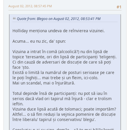
August 02, 2012, 08:57:45 PM
#1
Quote from: Blegoo on August 02, 2012, 08:53:41 PM
Holliday menționa undeva de reînvierea vizuinei.
Acuma... eu nu zic, da' spun:
Vizuina a intrat în comă (alcoolică?) nu din lipsă de
topice 'teresante, ori din lipsă de participanți 'teligenți.
Ci din cauză de adversari de discuție de care să poți
face 'șto.
Există o limită la numărul de posturi serioase pe care
le poți înghiți... mai trebe și un fleim, ici-colo.
Mai un scandal, mai o înjurătură.
Totul depinde însă de participanți: nu pot să iau în
serios dacă vlad ori tapirul mă înjură - clar e trolism
ieftin.
Vizuina duce lipsă acută de tolomaci; poate importăm?
Altfel... o să fim reduși la vejnica pomenire de discuție
între liberalu' tapirul și conservativu' blegu'.
Concluzia: n-ai cu cine, dom'le... să te mai bălăcărești,