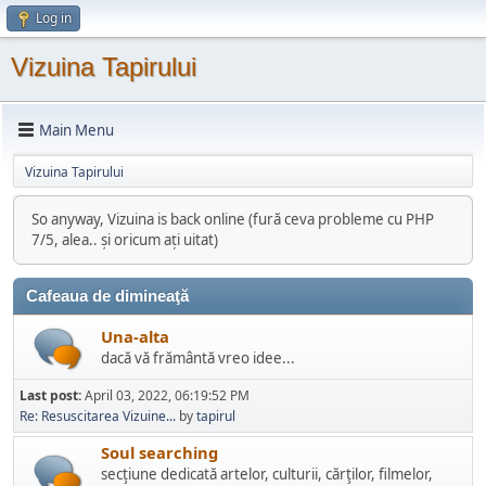
Log in
Vizuina Tapirului
Main Menu
Vizuina Tapirului
So anyway, Vizuina is back online (fură ceva probleme cu PHP
7/5, alea.. și oricum ați uitat)
Cafeaua de dimineaţă
Una-alta
dacă vă frământă vreo idee...
Last post:
April 03, 2022, 06:19:52 PM
Re: Resuscitarea Vizuine...
by
tapirul
Soul searching
secţiune dedicată artelor, culturii, cărţilor, filmelor,