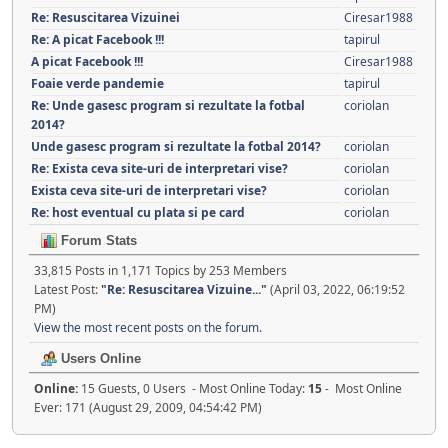
Re: Resuscitarea Vizuinei
Ciresar1988
Re: A picat Facebook !!!
tapirul
A picat Facebook !!!
Ciresar1988
Foaie verde pandemie
tapirul
Re: Unde gasesc program si rezultate la fotbal
coriolan
2014?
Unde gasesc program si rezultate la fotbal 2014?
coriolan
Re: Exista ceva site-uri de interpretari vise?
coriolan
Exista ceva site-uri de interpretari vise?
coriolan
Re: host eventual cu plata si pe card
coriolan
Forum Stats
33,815 Posts in 1,171 Topics by 253 Members
Latest Post:
"
Re: Resuscitarea Vizuine...
"
(April 03, 2022, 06:19:52
PM)
View the most recent posts on the forum.
Users Online
Online:
15 Guests, 0 Users - Most Online Today:
15
- Most Online
Ever: 171 (August 29, 2009, 04:54:42 PM)