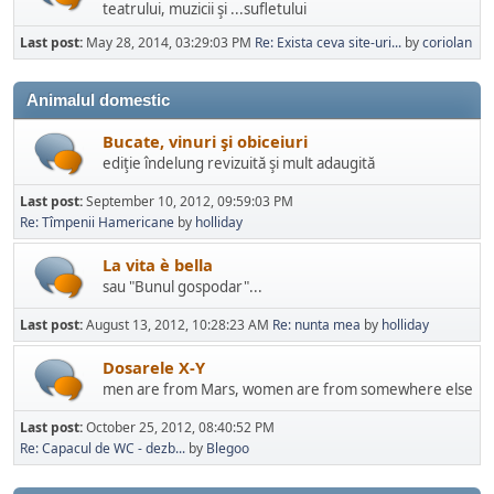
teatrului, muzicii şi ...sufletului
Last post:
May 28, 2014, 03:29:03 PM
Re: Exista ceva site-uri...
by
coriolan
Animalul domestic
Bucate, vinuri şi obiceiuri
ediţie îndelung revizuită şi mult adaugită
Last post:
September 10, 2012, 09:59:03 PM
Re: Tîmpenii Hamericane
by
holliday
La vita è bella
sau "Bunul gospodar"...
Last post:
August 13, 2012, 10:28:23 AM
Re: nunta mea
by
holliday
Dosarele X-Y
men are from Mars, women are from somewhere else
Last post:
October 25, 2012, 08:40:52 PM
Re: Capacul de WC - dezb...
by
Blegoo