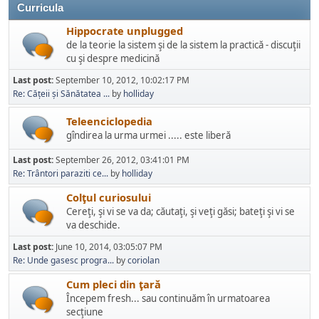
Curricula
Hippocrate unplugged
de la teorie la sistem şi de la sistem la practică - discuţii
cu şi despre medicină
Last post:
September 10, 2012, 10:02:17 PM
Re: Cățeii și Sănătatea ...
by
holliday
Teleenciclopedia
gîndirea la urma urmei ..... este liberă
Last post:
September 26, 2012, 03:41:01 PM
Re: Trântori paraziti ce...
by
holliday
Colţul curiosului
Cereţi, şi vi se va da; căutaţi, şi veţi găsi; bateţi şi vi se
va deschide.
Last post:
June 10, 2014, 03:05:07 PM
Re: Unde gasesc progra...
by
coriolan
Cum pleci din ţară
Începem fresh... sau continuăm în urmatoarea
secţiune