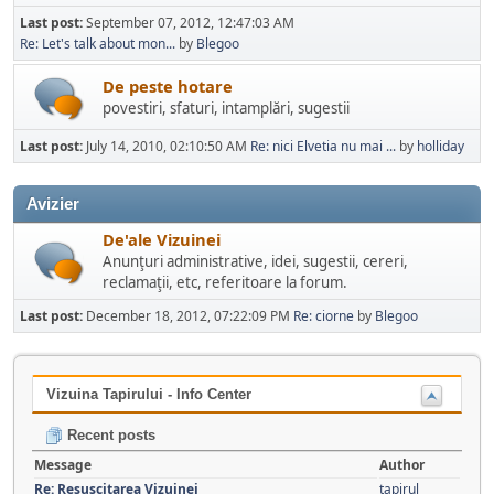
Last post:
September 07, 2012, 12:47:03 AM
Re: Let's talk about mon...
by
Blegoo
De peste hotare
povestiri, sfaturi, intamplări, sugestii
Last post:
July 14, 2010, 02:10:50 AM
Re: nici Elvetia nu mai ...
by
holliday
Avizier
De'ale Vizuinei
Anunţuri administrative, idei, sugestii, cereri,
reclamaţii, etc, referitoare la forum.
Last post:
December 18, 2012, 07:22:09 PM
Re: ciorne
by
Blegoo
Vizuina Tapirului - Info Center
Recent posts
Message
Author
Re: Resuscitarea Vizuinei
tapirul