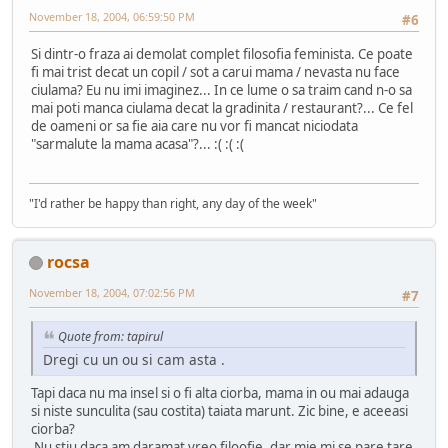
November 18, 2004, 06:59:50 PM
#6
Si dintr-o fraza ai demolat complet filosofia feminista. Ce poate
fi mai trist decat un copil / sot a carui mama / nevasta nu face
ciulama? Eu nu imi imaginez... In ce lume o sa traim cand n-o sa
mai poti manca ciulama decat la gradinita / restaurant?... Ce fel
de oameni or sa fie aia care nu vor fi mancat niciodata
"sarmalute la mama acasa"?... :( :( :(
"I'd rather be happy than right, any day of the week"
rocsa
November 18, 2004, 07:02:56 PM
#7
Quote from: tapirul
Dregi cu un ou si cam asta .
Tapi daca nu ma insel si o fi alta ciorba, mama in ou mai adauga
si niste sunculita (sau costita) taiata marunt. Zic bine, e aceeasi
ciorba?
Nu stiu daca am daramat vreo filoofie, dar mie mi se pare tare