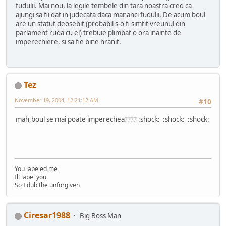
fudulii. Mai nou, la legile tembele din tara noastra cred ca
ajungi sa fii dat in judecata daca mananci fudulii. De acum boul
are un statut deosebit (probabil s-o fi simtit vreunul din
parlament ruda cu el) trebuie plimbat o ora inainte de
imperechiere, si sa fie bine hranit.
Tez
November 19, 2004, 12:21:12 AM
#10
mah,boul se mai poate imperechea???? :shock: :shock: :shock:
You labeled me
Ill label you
So I dub the unforgiven
Ciresar1988
Big Boss Man