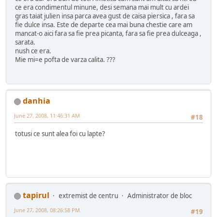
ce era condimentul minune, desi semana mai mult cu ardei
gras taiat julien insa parca avea gust de caisa piersica , fara sa
fie dulce insa. Este de departe cea mai buna chestie care am
mancat-o aici fara sa fie prea picanta, fara sa fie prea dulceaga ,
sarata.
nush ce era.
Mie mi=e pofta de varza calita. ???
danhia
June 27, 2008, 11:46:31 AM
#18
totusi ce sunt alea foi cu lapte?
tapirul
extremist de centru
Administrator de bloc
June 27, 2008, 08:26:58 PM
#19