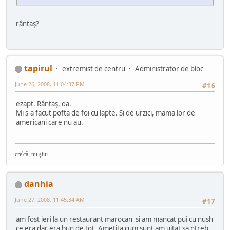
rântaş?
tapirul
extremist de centru
Administrator de bloc
June 26, 2008, 11:04:37 PM
#16
ezapt. Rântaş, da.
Mi s-a facut pofta de foi cu lapte. Si de urzici, mama lor de
americani care nu au.
cre'că, nu ştiu...
danhia
June 27, 2008, 11:45:34 AM
#17
am fost ieri la un restaurant marocan si am mancat pui cu nush
ce era dar era bun de tot. Ametita cum sunt am uitat sa ntreb