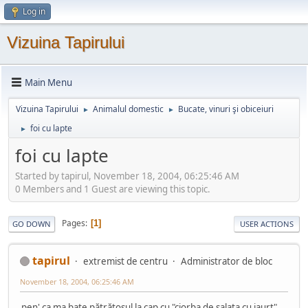
Log in
Vizuina Tapirului
Main Menu
Vizuina Tapirului
Animalul domestic
Bucate, vinuri şi obiceiuri
►
►
foi cu lapte
►
foi cu lapte
Started by tapirul, November 18, 2004, 06:25:46 AM
0 Members and 1 Guest are viewing this topic.
Pages
1
GO DOWN
USER ACTIONS
tapirul
extremist de centru
Administrator de bloc
November 18, 2004, 06:25:46 AM
pen' ca ma bate pătrăţosul la cap cu "ciorba de salata cu iaurt",