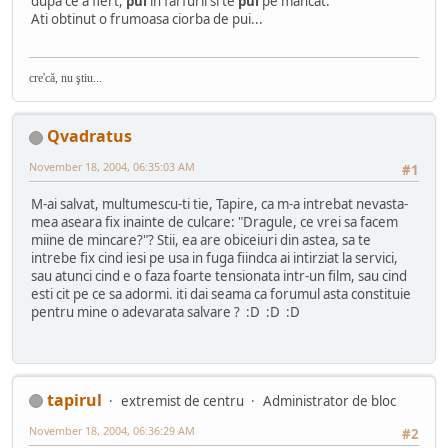
dupa ce a fiert,
pui
in farfurii si te
pui
pe mancat.
Ati obtinut o frumoasa ciorba de pui...
cre'că, nu ştiu...
Qvadratus
November 18, 2004, 06:35:03 AM
#1
M-ai salvat, multumescu-ti tie, Tapire, ca m-a intrebat nevasta-
mea aseara fix inainte de culcare: "Dragule, ce vrei sa facem
miine de mincare?"? Stii, ea are obiceiuri din astea, sa te
intrebe fix cind iesi pe usa in fuga fiindca ai intirziat la servici,
sau atunci cind e o faza foarte tensionata intr-un film, sau cind
esti cit pe ce sa adormi. iti dai seama ca forumul asta constituie
pentru mine o adevarata salvare ? :D :D :D
tapirul
extremist de centru
Administrator de bloc
November 18, 2004, 06:36:29 AM
#2