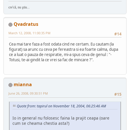
cre'că, nu ştiu...
Qvadratus
March 12, 2008, 11:00:35 PM
#14
Cea mai tare faza a fost odata cind ne certam. Eu cautam (la
figurat) sa arunc cu ceva pe fereastra si ea foarte calma, dupa
ce a luat o pauza de respiratie, mi-a spus ceva de genul : "-
Totusi, te-ai gindit la ce vrei sa fac de mincare ?".
mianna
June 26, 2008, 09:30:51 PM
#15
Quote from: tapirul on November 18, 2004, 06:25:46 AM
Io in general nu folosesc faina la prajit ceapa (oare
cum se cheama chestia asta?)