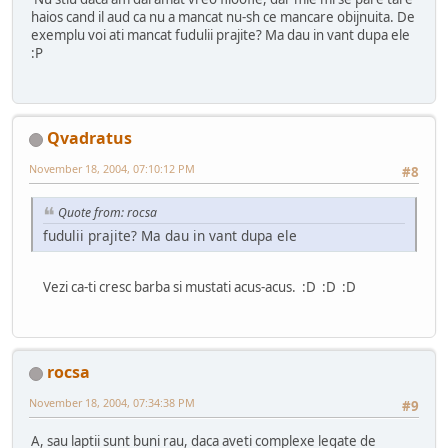
haios cand il aud ca nu a mancat nu-sh ce mancare obijnuita. De
exemplu voi ati mancat fudulii prajite? Ma dau in vant dupa ele
:P
Qvadratus
November 18, 2004, 07:10:12 PM
#8
Quote from: rocsa
fudulii prajite? Ma dau in vant dupa ele
Vezi ca-ti cresc barba si mustati acus-acus. :D :D :D
rocsa
November 18, 2004, 07:34:38 PM
#9
A, sau laptii sunt buni rau, daca aveti complexe legate de