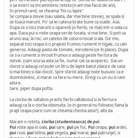
o sa incerc sa imi amintesc reteta (n-am mai facut de ani).
In primul rand, se cheama "foi cu lapte"
Se cumpara stevie (sau salata, dar mai bine stevie), se spala si
se toaca marunt. Po' sa iei cateva brate bune ca scade. Asa.
Dupa ce o toci marunt o oparesti (o fierbi, ce mai) intr-o oala cu
apa. Daca pui si niste ceapa verde tocata, si mai bine. Si poti sa
arunci asa, la risc, un catelus de usturoi tocat si ala. Da' mic.
separat toci ceapa si o prajesti frumos rumenit in tigaie, cu ulei
generos. Adaugi pasta de tomate, mirodenii (ce iti place). Dupa
ce s-a rumenit si inrosit frumos o adaugi peste fiertura de
stevie. (cam scursa asta sa fie, numa' cat sa acopere). Dai un
clocot si adaugi
cel putin
un litru de lapte batut (daca e de casa
si mai bine) si dai clocot. Spre sfarist adaugi niste busuioc ca e
dumnezeiesc, si marar ca fara nu mere. Dregi cu un ou si cam
asta e.
Sare, piper dupa pofta.
La ciorba de caltabos practic fierbi caltabosul si la fiertura
adaugi ca la o ciorba obisnuita. Io in general nu folosesc faina la
prajit ceapa (oare cum se cheama chestia asta?), altii da.
Mai am o reteta,
ciorba (studenteasca) de
pui
.
Pui
niste apa in oala,
pui
sare,
pui
pe foc.
Pui
ceapa,
pui
ardei,
pui
rosii,
pui
telina,
pui
vegeta,
pui
marar,
pui
patrunjel, si