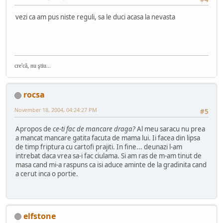
vezi ca am pus niste reguli, sa le duci acasa la nevasta
cre'că, nu ştiu...
rocsa
November 18, 2004, 04:24:27 PM
#5
Apropos de
ce-ti fac de mancare draga?
Al meu saracu nu prea
a mancat mancare gatita facuta de mama lui. Ii facea din lipsa
de timp friptura cu cartofi prajiti. In fine... deunazi l-am
intrebat daca vrea sa-i fac ciulama. Si am ras de m-am tinut de
masa cand mi-a raspuns ca isi aduce aminte de la gradinita cand
a cerut inca o portie.
elfstone