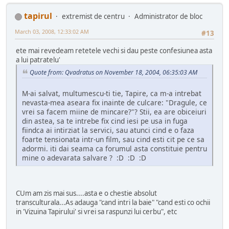
tapirul
extremist de centru
Administrator de bloc
March 03, 2008, 12:33:02 AM
#13
ete mai revedeam retetele vechi si dau peste confesiunea asta
a lui patratelu'
Quote from: Qvadratus on November 18, 2004, 06:35:03 AM
M-ai salvat, multumescu-ti tie, Tapire, ca m-a intrebat
nevasta-mea aseara fix inainte de culcare: "Dragule, ce
vrei sa facem miine de mincare?"? Stii, ea are obiceiuri
din astea, sa te intrebe fix cind iesi pe usa in fuga
fiindca ai intirziat la servici, sau atunci cind e o faza
foarte tensionata intr-un film, sau cind esti cit pe ce sa
adormi. iti dai seama ca forumul asta constituie pentru
mine o adevarata salvare ? :D :D :D
CUm am zis mai sus....asta e o chestie absolut
transculturala...As adauga "cand intri la baie" "cand esti co ochii
in 'Vizuina Tapirului' si vrei sa raspunzi lui cerbu", etc