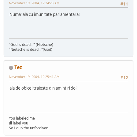
November 19, 2004, 12:24:28 AM
#11
Numa' ala cu imunitate parlamentara!
"God is dead..." (Nietsche)
"Nietsche is dead..."(God)
Tez
November 19, 2004, 12:25:41 AM
#12
ala de obicei traieste din amintiri :lol:
You labeled me
Ill label you
So I dub the unforgiven