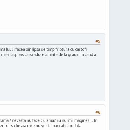
#5
ui. Ii facea din lipsa de timp friptura cu cartofi
d mi-a raspuns ca isi aduce aminte de la gradinita cand a
#6
i mama / nevasta nu face ciulama? Eu nu imi imaginez... In
ni or sa fie aia care nu vor fi mancat niciodata