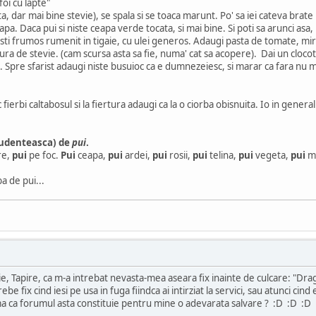
oi cu lapte"
a, dar mai bine stevie), se spala si se toaca marunt. Po' sa iei cateva brat
 apa. Daca pui si niste ceapa verde tocata, si mai bine. Si poti sa arunci asa, l
esti frumos rumenit in tigaie, cu ulei generos. Adaugi pasta de tomate, mirod
ra de stevie. (cam scursa asta sa fie, numa' cat sa acopere). Dai un clocot
cot. Spre sfarist adaugi niste busuioc ca e dumnezeiesc, si marar ca fara nu 
 fierbi caltabosul si la fiertura adaugi ca la o ciorba obisnuita. Io in gene
tudenteasca) de
pui
.
re,
pui
pe foc.
Pui
ceapa,
pui
ardei,
pui
rosii,
pui
telina,
pui
vegeta,
pui
m
a de pui...
ie, Tapire, ca m-a intrebat nevasta-mea aseara fix inainte de culcare: "Drag
rebe fix cind iesi pe usa in fuga fiindca ai intirziat la servici, sau atunci cind
ama ca forumul asta constituie pentru mine o adevarata salvare ? :D :D :D