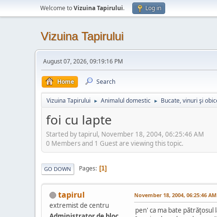
Welcome to
Vizuina Tapirului
.
Log in
Vizuina Tapirului
August 07, 2026, 09:19:16 PM
Home
Search
Vizuina Tapirului
Animalul domestic
Bucate, vinuri şi obic
►
►
foi cu lapte
Started by tapirul, November 18, 2004, 06:25:46 AM
0 Members and 1 Guest are viewing this topic.
Pages
1
GO DOWN
tapirul
November 18, 2004, 06:25:46 AM
extremist de centru
pen' ca ma bate pătrăţosul la
Administrator de bloc