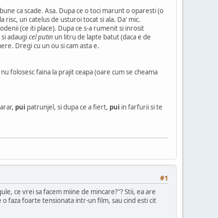
e bune ca scade. Asa. Dupa ce o toci marunt o oparesti (o
a risc, un catelus de usturoi tocat si ala. Da' mic.
enii (ce iti place). Dupa ce s-a rumenit si inrosit
 si adaugi
cel putin
un litru de lapte batut (daca e de
mere. Dregi cu un ou si cam asta e.
ral nu folosesc faina la prajit ceapa (oare cum se cheama
arar,
pui
patrunjel, si dupa ce a fiert,
pui
in farfurii si te
#1
ule, ce vrei sa facem miine de mincare?"? Stii, ea are
 e o faza foarte tensionata intr-un film, sau cind esti cit