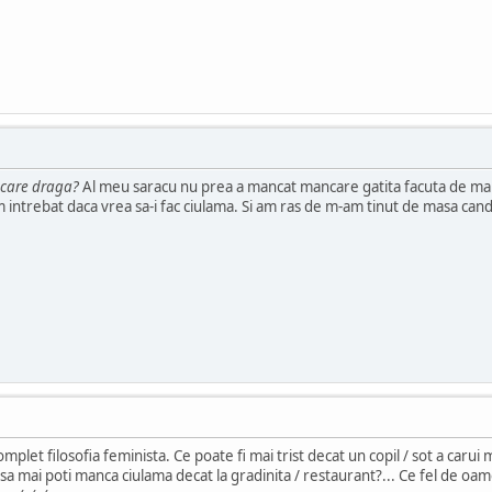
ncare draga?
Al meu saracu nu prea a mancat mancare gatita facuta de mama l
l-am intrebat daca vrea sa-i fac ciulama. Si am ras de m-am tinut de masa can
omplet filosofia feminista. Ce poate fi mai trist decat un copil / sot a caru
sa mai poti manca ciulama decat la gradinita / restaurant?... Ce fel de oame