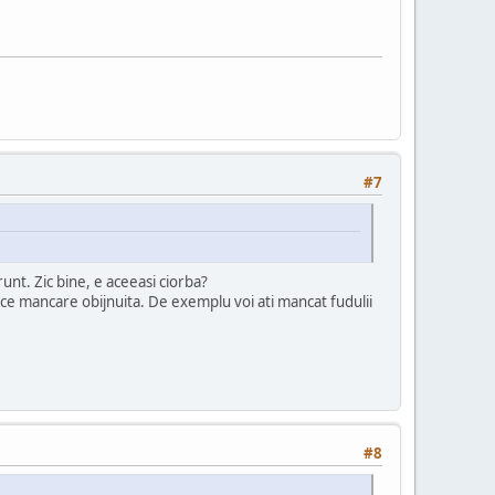
#7
runt. Zic bine, e aceeasi ciorba?
 ce mancare obijnuita. De exemplu voi ati mancat fudulii
#8