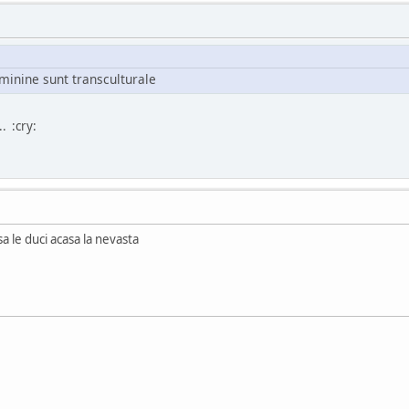
eminine sunt transculturale
. :cry:
sa le duci acasa la nevasta