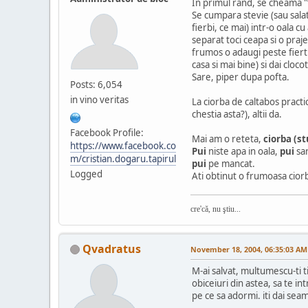
In primul rand, se cheama "f
Se cumpara stevie (sau salat
fierbi, ce mai) intr-o oala cu
separat toci ceapa si o praj
frumos o adaugi peste fiertu
casa si mai bine) si dai clo
Sare, piper dupa pofta.
Posts: 6,054
in vino veritas
La ciorba de caltabos practic
chestia asta?), altii da.
Facebook Profile:
Mai am o reteta,
ciorba (s
https://www.facebook.co
Pui
niste apa in oala,
pui
sa
m/cristian.dogaru.tapirul
pui
pe mancat.
Logged
Ati obtinut o frumoasa ciorb
cre'că, nu ştiu...
Qvadratus
November 18, 2004, 06:35:03 AM
M-ai salvat, multumescu-ti t
obiceiuri din astea, sa te int
pe ce sa adormi. iti dai se