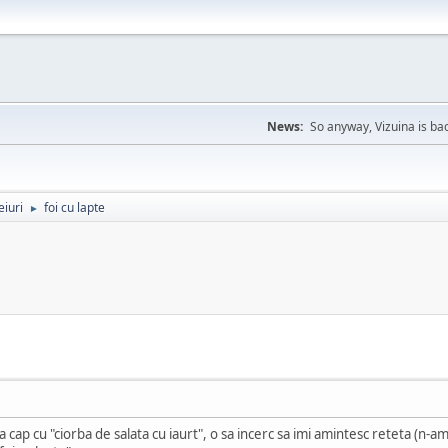
News:
So anyway, Vizuina is bac
eiuri
foi cu lapte
►
 cap cu "ciorba de salata cu iaurt", o sa incerc sa imi amintesc reteta (n-am