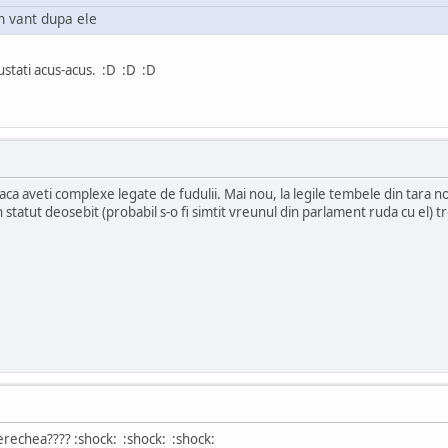
in vant dupa ele
ustati acus-acus. :D :D :D
daca aveti complexe legate de fudulii. Mai nou, la legile tembele din tara n
 statut deosebit (probabil s-o fi simtit vreunul din parlament ruda cu el) t
rechea???? :shock: :shock: :shock: