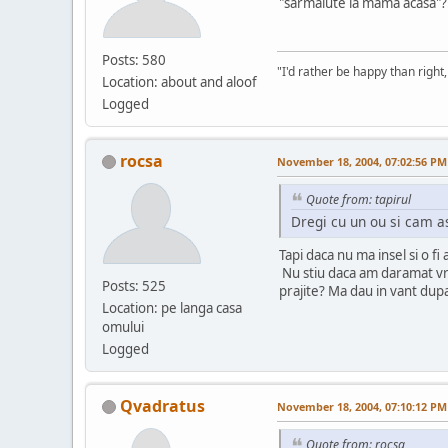
"sarmalute la mama acasa"?... 
Posts: 580
"I'd rather be happy than right
Location: about and aloof
Logged
rocsa
November 18, 2004, 07:02:56 PM
Quote from: tapirul
Dregi cu un ou si cam as
Tapi daca nu ma insel si o fi
Nu stiu daca am daramat vre
Posts: 525
prajite? Ma dau in vant dupa
Location: pe langa casa
omului
Logged
Qvadratus
November 18, 2004, 07:10:12 PM
Quote from: rocsa