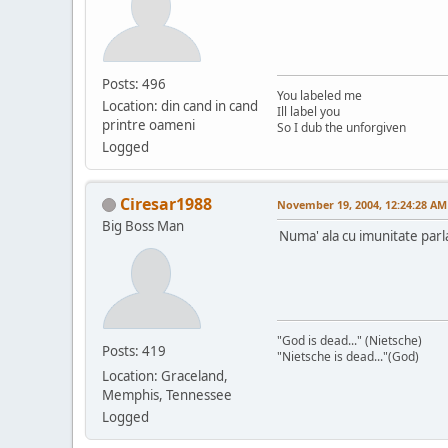
Posts: 496
You labeled me
Location: din cand in cand
Ill label you
printre oameni
So I dub the unforgiven
Logged
Ciresar1988
November 19, 2004, 12:24:28 AM
Big Boss Man
Numa' ala cu imunitate par
"God is dead..." (Nietsche)
Posts: 419
"Nietsche is dead..."(God)
Location: Graceland,
Memphis, Tennessee
Logged