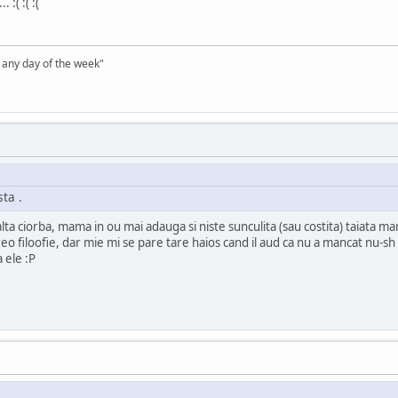
:( :( :(
, any day of the week"
ta .
 alta ciorba, mama in ou mai adauga si niste sunculita (sau costita) taiata ma
o filoofie, dar mie mi se pare tare haios cand il aud ca nu a mancat nu-sh
 ele :P