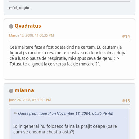
cre'că, nu ştiu...
Qvadratus
March 12, 2008, 11:00:35 PM
#14
Cea mai tare faza a fost odata cind ne certam. Eu cautam (la
figurat) sa arunc cu ceva pe fereastra si ea foarte calma, dupa
ce a luat o pauza de respiratie, mi-a spus ceva de genul : "-
Totusi, te-ai gindit la ce vrei sa fac de mincare ?".
mianna
June 26, 2008, 09:30:51 PM
#15
Quote from: tapirul on November 18, 2004, 06:25:46 AM
Io in general nu folosesc faina la prajit ceapa (oare
cum se cheama chestia asta?)