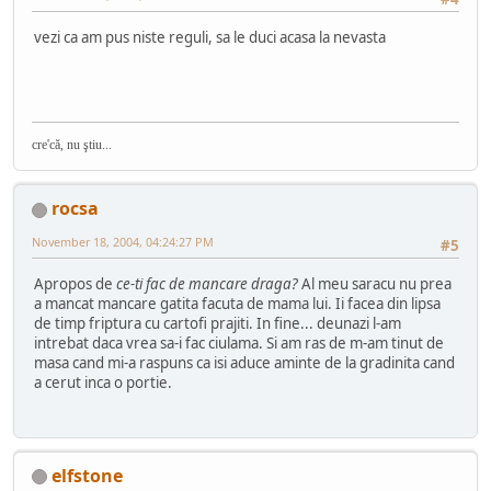
vezi ca am pus niste reguli, sa le duci acasa la nevasta
cre'că, nu ştiu...
rocsa
November 18, 2004, 04:24:27 PM
#5
Apropos de
ce-ti fac de mancare draga?
Al meu saracu nu prea
a mancat mancare gatita facuta de mama lui. Ii facea din lipsa
de timp friptura cu cartofi prajiti. In fine... deunazi l-am
intrebat daca vrea sa-i fac ciulama. Si am ras de m-am tinut de
masa cand mi-a raspuns ca isi aduce aminte de la gradinita cand
a cerut inca o portie.
elfstone