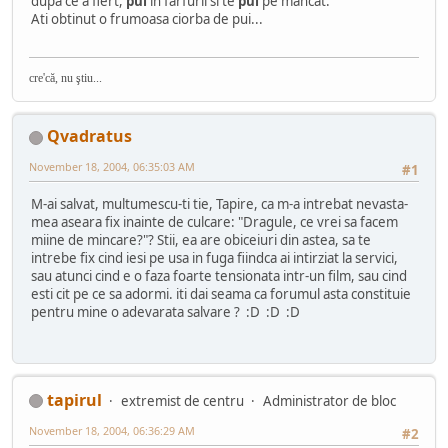
dupa ce a fiert,
pui
in farfurii si te
pui
pe mancat.
Ati obtinut o frumoasa ciorba de pui...
cre'că, nu ştiu...
Qvadratus
November 18, 2004, 06:35:03 AM
#1
M-ai salvat, multumescu-ti tie, Tapire, ca m-a intrebat nevasta-
mea aseara fix inainte de culcare: "Dragule, ce vrei sa facem
miine de mincare?"? Stii, ea are obiceiuri din astea, sa te
intrebe fix cind iesi pe usa in fuga fiindca ai intirziat la servici,
sau atunci cind e o faza foarte tensionata intr-un film, sau cind
esti cit pe ce sa adormi. iti dai seama ca forumul asta constituie
pentru mine o adevarata salvare ? :D :D :D
tapirul
extremist de centru
Administrator de bloc
November 18, 2004, 06:36:29 AM
#2