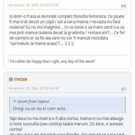
November 18, 2004, 06:59:50 PM
#6
Si dintr-o fraza ai demolat complet filosofia feminista. Ce poate
fi mai trist decat un copil / sot a carui mama / nevasta nu face
ciulama? Eu nu imi imaginez... In ce lume o sa traim cand n-o sa
mai poti manca ciulama decat la gradinita / restaurant?... Ce fel
de oameni or sa fie aia care nu vor fi mancat niciodata
"sarmalute la mama acasa"?... :( :( :(
"I'd rather be happy than right, any day of the week"
rocsa
November 18, 2004, 07:02:56 PM
#7
Quote from: tapirul
Dregi cu un ou si cam asta .
Tapi daca nu ma insel si o fi alta ciorba, mama in ou mai adauga
si niste sunculita (sau costita) taiata marunt. Zic bine, e aceeasi
ciorba?
Nu stiu daca am daramat vreo filoofie, dar mie mi se pare tare