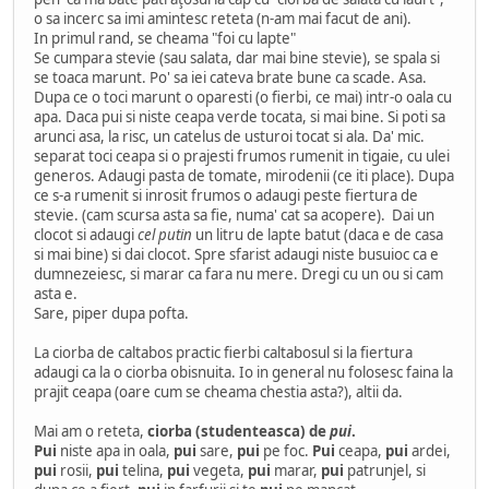
o sa incerc sa imi amintesc reteta (n-am mai facut de ani).
In primul rand, se cheama "foi cu lapte"
Se cumpara stevie (sau salata, dar mai bine stevie), se spala si
se toaca marunt. Po' sa iei cateva brate bune ca scade. Asa.
Dupa ce o toci marunt o oparesti (o fierbi, ce mai) intr-o oala cu
apa. Daca pui si niste ceapa verde tocata, si mai bine. Si poti sa
arunci asa, la risc, un catelus de usturoi tocat si ala. Da' mic.
separat toci ceapa si o prajesti frumos rumenit in tigaie, cu ulei
generos. Adaugi pasta de tomate, mirodenii (ce iti place). Dupa
ce s-a rumenit si inrosit frumos o adaugi peste fiertura de
stevie. (cam scursa asta sa fie, numa' cat sa acopere). Dai un
clocot si adaugi
cel putin
un litru de lapte batut (daca e de casa
si mai bine) si dai clocot. Spre sfarist adaugi niste busuioc ca e
dumnezeiesc, si marar ca fara nu mere. Dregi cu un ou si cam
asta e.
Sare, piper dupa pofta.
La ciorba de caltabos practic fierbi caltabosul si la fiertura
adaugi ca la o ciorba obisnuita. Io in general nu folosesc faina la
prajit ceapa (oare cum se cheama chestia asta?), altii da.
Mai am o reteta,
ciorba (studenteasca) de
pui
.
Pui
niste apa in oala,
pui
sare,
pui
pe foc.
Pui
ceapa,
pui
ardei,
pui
rosii,
pui
telina,
pui
vegeta,
pui
marar,
pui
patrunjel, si