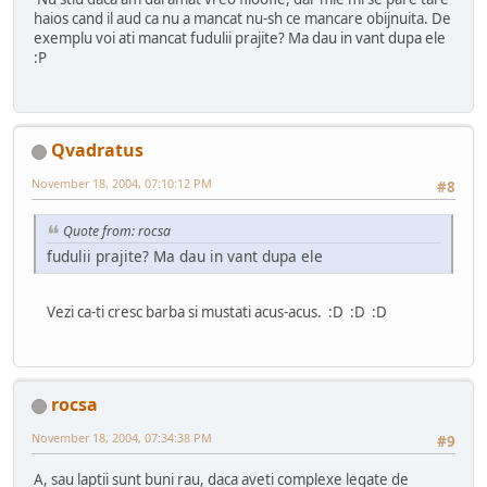
haios cand il aud ca nu a mancat nu-sh ce mancare obijnuita. De
exemplu voi ati mancat fudulii prajite? Ma dau in vant dupa ele
:P
Qvadratus
November 18, 2004, 07:10:12 PM
#8
Quote from: rocsa
fudulii prajite? Ma dau in vant dupa ele
Vezi ca-ti cresc barba si mustati acus-acus. :D :D :D
rocsa
November 18, 2004, 07:34:38 PM
#9
A, sau laptii sunt buni rau, daca aveti complexe legate de