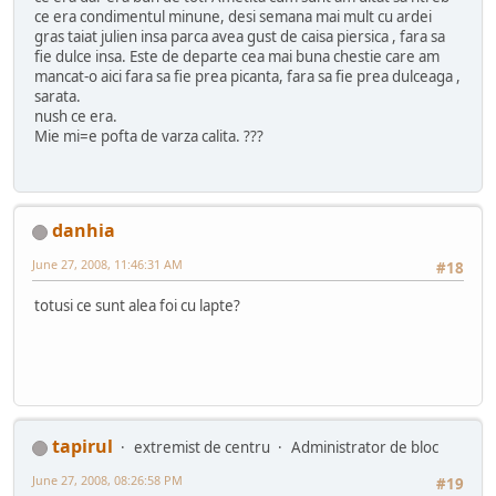
ce era condimentul minune, desi semana mai mult cu ardei
gras taiat julien insa parca avea gust de caisa piersica , fara sa
fie dulce insa. Este de departe cea mai buna chestie care am
mancat-o aici fara sa fie prea picanta, fara sa fie prea dulceaga ,
sarata.
nush ce era.
Mie mi=e pofta de varza calita. ???
danhia
June 27, 2008, 11:46:31 AM
#18
totusi ce sunt alea foi cu lapte?
tapirul
extremist de centru
Administrator de bloc
June 27, 2008, 08:26:58 PM
#19